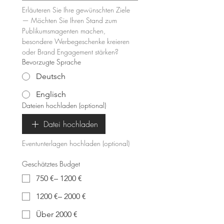
Erläuteren Sie Ihre gewünschten Ziele 
— Möchten Sie Ihren Stand zum 
Publikumsmagenten machen, 
besondere Werbegeschenke kreieren 
oder Brand Engagement stärken?
Bevorzugte Sprache
Deutsch
Englisch
Dateien hochladen (optional)
Datei hochladen
Eventunterlagen hochladen (optional)
Geschätztes Budget
750 €– 1200 €
1200 €– 2000 €
Über 2000 €