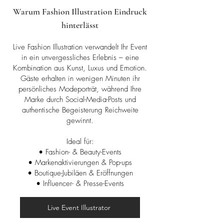
Warum Fashion Illustration Eindruck
hinterlässt
Live Fashion Illustration verwandelt Ihr Event
in ein unvergessliches Erlebnis – eine
Kombination aus Kunst, Luxus und Emotion.
Gäste erhalten in wenigen Minuten ihr
persönliches Modeporträt, während Ihre
Marke durch Social-Media-Posts und
authentische Begeisterung Reichweite
gewinnt.
Ideal für:
• Fashion- & Beauty-Events
• Markenaktivierungen & Pop-ups
• Boutique-Jubiläen & Eröffnungen
• Influencer- & Presse-Events
Live Event Illustrator