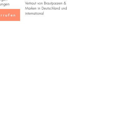
Vertraut von Brautpaaren &
ungen
Marken in Deutschland und
international
rrufen