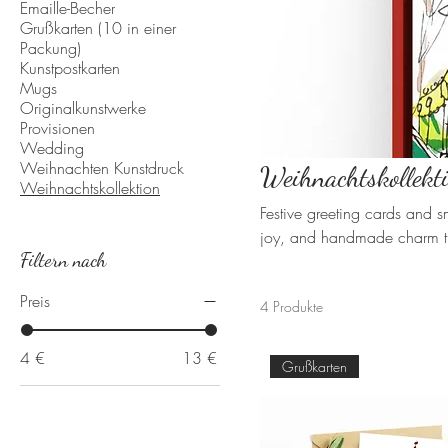
Emaille-Becher
Grußkarten (10 in einer
Packung)
Kunstpostkarten
Mugs
Originalkunstwerke
Provisionen
Wedding
Weihnachten Kunstdruck
Weihnachtskollekt
Weihnachtskollektion
Festive greeting cards and s
joy, and handmade charm t
Filtern nach
Preis
4 Produkte
4 €
13 €
Grußkarten