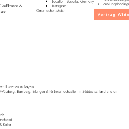
• Location: Bavaria, Germany
• Zahlungsbeding
 Grußkarten &
• Instagram:
@manjachen.sketch
Tassen
Vertrag Wide
 Illustration in Bayern
 Würzburg, Bamberg, Erlangen & für Luxushochzeiten in Süddeutschland und an
tels
utschland
& Kultur