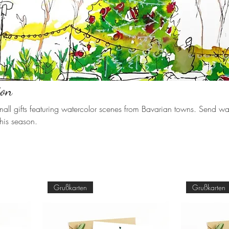
ion
mall gifts featuring watercolor scenes from Bavarian towns. Send wa
his season.
Grußkarten
Grußkarten