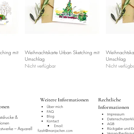
ching mit
Weihnachtskarte Urban Sketching mit
Weihnachtskar
Umschlag
Umschlag
Nicht verfügbar
Nicht verfügb
Weitere Informationen
Rechtliche
ionen
Informationen
•
Über mich
• FAQ
• Impressum
• Blog
stdrucke &
• Datenschutzerkl
• Kontact
tionen
• AGB
• Email:
stwerke – Aquarell
• Rückgabe und Ers
fizah@manjachen.com
• Versandbedingu