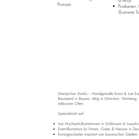
& Acryl
Portraits
Postkarten,
illustrierte 
Manjachen Studio – Handgemalte Kunst & Live Event
Basierend in Bayern, tätig in München, Nürnberg,
exklusiven Orten.
Spezialisiert auf:
Live Hochzeitsillustrationen in Schlössern & Luxusho
Event-Illustration für Firmen, Galas & Messen in De
Kunstgeschenke inspiriert von bayerischen Städten 