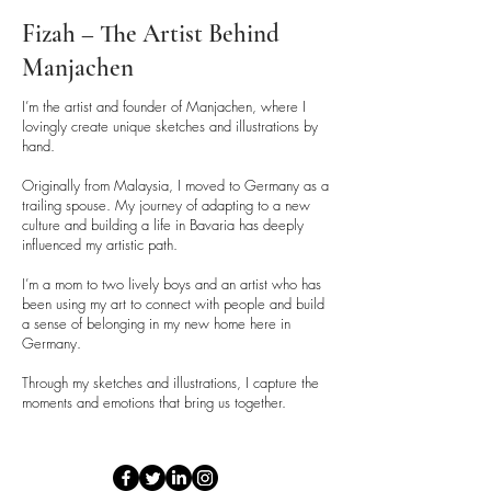
• If packaging materials are
international shipment, please email
Fizah – The Artist Behind
included, recycle or dispose of
us at fizah@manjachen.com for
Manjachen
them responsibly as per local
more details.
regulations.
I’m the artist and founder of Manjachen, where I
lovingly create unique sketches and illustrations by
hand.
Originally from Malaysia, I moved to Germany as a
trailing spouse. My journey of adapting to a new
culture and building a life in Bavaria has deeply
influenced my artistic path.
I’m a mom to two lively boys and an artist who has
been using my art to connect with people and build
a sense of belonging in my new home here in
Germany.
Through my sketches and illustrations, I capture the
moments and emotions that bring us together.