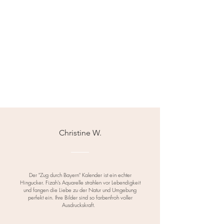
Christine W.
Der "Zug durch Bayern" Kalender ist ein echter
Hingucker. Fizah's Aquarelle strahlen vor Lebendigkeit
und fangen die Liebe zu der Natur und Umgebung
perfekt ein. Ihre Bilder sind so farbenfroh voller
Ausdruckskraft.