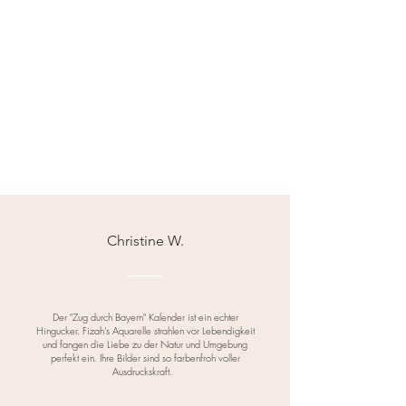
Christine W.
Der "Zug durch Bayern" Kalender ist ein echter
Hingucker. Fizah's Aquarelle strahlen vor Lebendigkeit
und fangen die Liebe zu der Natur und Umgebung
perfekt ein. Ihre Bilder sind so farbenfroh voller
Ausdruckskraft.