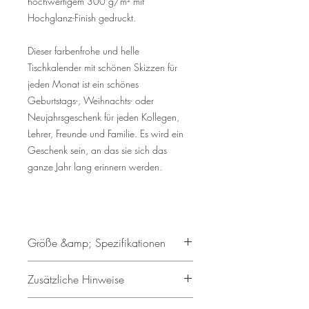
hochwertigem 300 g/m² mit
Hochglanz-Finish gedruckt.
Dieser farbenfrohe und helle
Tischkalender mit schönen Skizzen für
jeden Monat ist ein schönes
Geburtstags-, Weihnachts- oder
Neujahrsgeschenk für jeden Kollegen,
Lehrer, Freunde und Familie. Es wird ein
Geschenk sein, an das sie sich das
ganze Jahr lang erinnern werden.
Größe &amp; Spezifikationen
Größe:
Zusätzliche Hinweise
- Kalendergröße: 210 x 148 mm
(A5)
Alle anderen Objekte im Bild